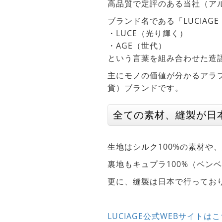
高品質で定評のある当社（ア
ブランド名である「LUCIA
・LUCE（光り輝く）
・AGE（世代）
という言葉を組み合わせた造
主にモノの価値が分かるアラ
貨）ブランドです。
全ての素材、縫製が日
生地はシルク100%の素材や
裏地もキュプラ100%（ベン
更に、縫製は日本で行ってお
LUCIAGE公式WEBサイトは