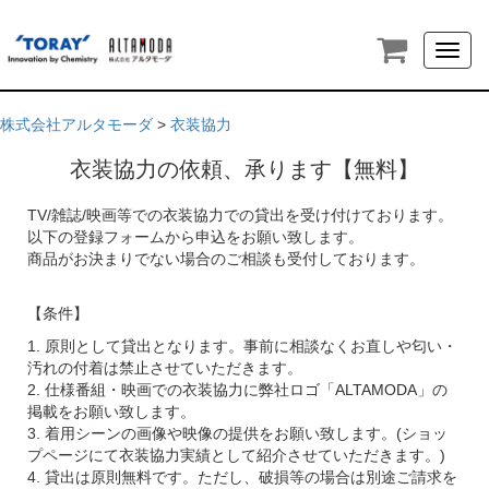
Toggl
naviga
株式会社アルタモーダ
>
衣装協力
衣装協力の依頼、承ります【無料】
TV/雑誌/映画等での衣装協力での貸出を受け付けております。
以下の登録フォームから申込をお願い致します。
商品がお決まりでない場合のご相談も受付しております。
【条件】
1. 原則として貸出となります。事前に相談なくお直しや匂い・
汚れの付着は禁止させていただきます。
2. 仕様番組・映画での衣装協力に弊社ロゴ「ALTAMODA」の
掲載をお願い致します。
3. 着用シーンの画像や映像の提供をお願い致します。(ショッ
プページにて衣装協力実績として紹介させていただきます。)
4. 貸出は原則無料です。ただし、破損等の場合は別途ご請求を