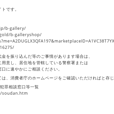
イトです。
jp/b-gallery/
gold/b-galleryshop/
p/s?me=A2DUGLX3QFA197&marketplaceID=A1VC38T7Y
816275/
代金を振り込んだ等のご事情があります場合は、
に用意し、居住地を管轄している警察署または
窓口に速やかにご相談ください。
ては、消費者庁のホームページをご確認いただければと存
ー犯罪相談窓口等一覧
r/soudan.htm