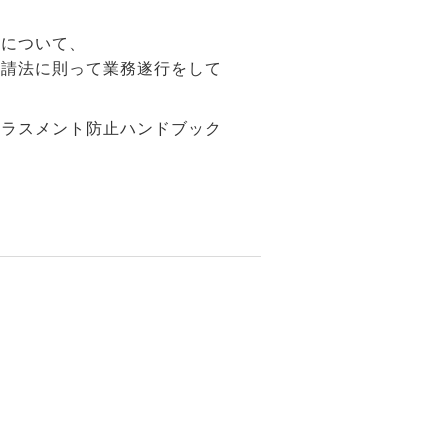
」について、
下請法に則って業務遂行をして
ハラスメント防止ハンドブック